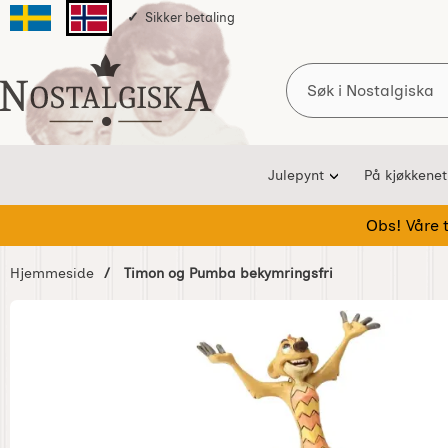
Sikker betaling
Svenska sidan
Norska sidan
Søk
Startsiden for Nostalgiska
Julepynt
På kjøkkenet
Obs! Våre te
Hjemmeside
Timon og Pumba bekymringsfri
Hoppe
over
Bilder