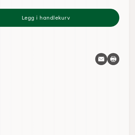
Legg i handlekurv
Skriv ut d