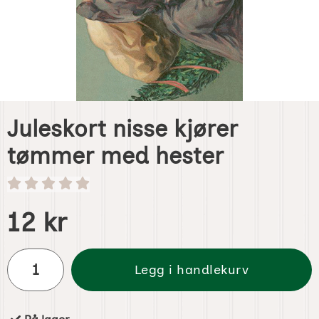
Juleskort nisse kjører
tømmer med hester
Handle dette produktet, Juleskort nisse kjører tømmer me
pris
12 kr
antall
Legg i handlekurv