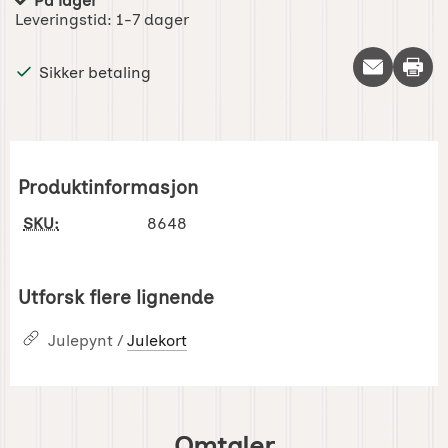
På lager
Produkttilgjengelighet:
Leveringstid:
1-7 dager
Skriv 
Sikker betaling
Produktinformasjon
SKU:
8648
Utforsk flere lignende
Julepynt /
Julekort
Omtaler