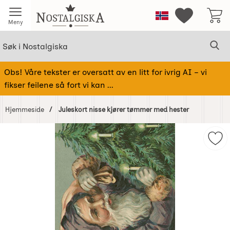
Startsiden for Nostalgiska
Norge
Mine favorit
Meny
Søk
Sø
Søk i Nostalgiska
Obs! Våre tekster er oversatt av en litt for ivrig AI – vi
fikser feilene så fort vi kan ...
Hjemmeside
Juleskort nisse kjører tømmer med hester
Hoppe
over
Mer
Bilder