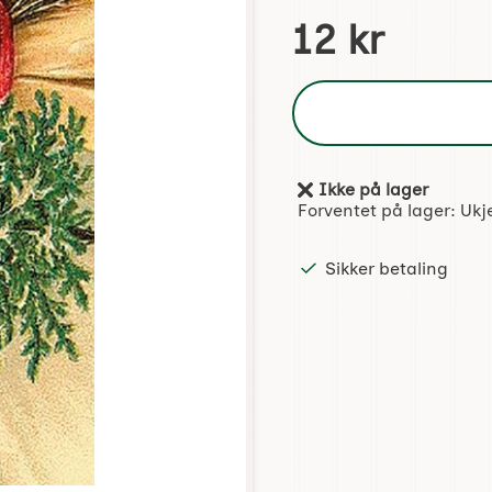
Handle dette produktet,
pris
12 kr
Ikke på lager
Produkttilgjengelighet:
Forventet på lager:
Ukj
Sikker betaling