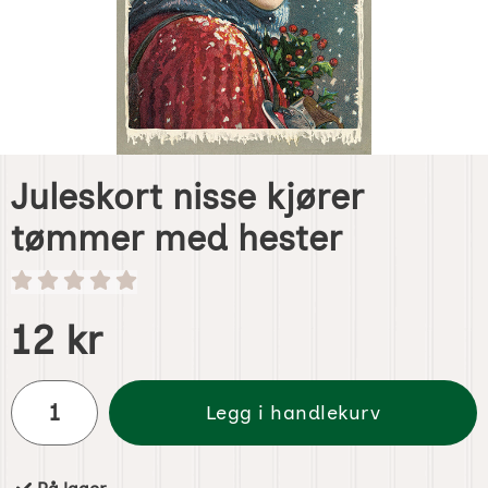
Juleskort nisse kjører
tømmer med hester
Handle dette produktet, Juleskort nisse kjører tømmer me
pris
12 kr
antall
Legg i handlekurv