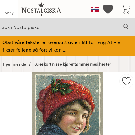
Startsiden for Nostalgiska
Norge
Mine favorit
Meny
Søk
Sø
Søk i Nostalgiska
Obs! Våre tekster er oversatt av en litt for ivrig AI – vi
fikser feilene så fort vi kan ...
Hjemmeside
Juleskort nisse kjører tømmer med hester
Hoppe
over
Mer
Bilder