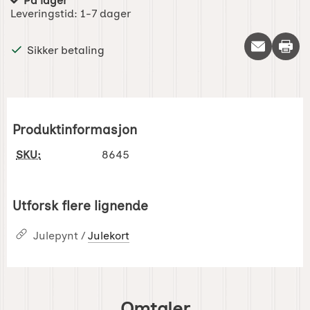
På lager
Produkttilgjengelighet:
Leveringstid:
1-7 dager
Skriv 
Sikker betaling
Produktinformasjon
SKU:
8645
Utforsk flere lignende
Julepynt /
Julekort
Omtaler