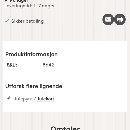
På lager
Produkttilgjengelighet:
Leveringstid:
1-7 dager
Skriv 
Sikker betaling
Produktinformasjon
SKU:
8642
Utforsk flere lignende
Julepynt /
Julekort
Omtaler