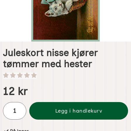
Juleskort nisse kjører
tømmer med hester
Handle dette produktet, Juleskort nisse kjører tømmer me
pris
12 kr
antall
Legg i handlekurv