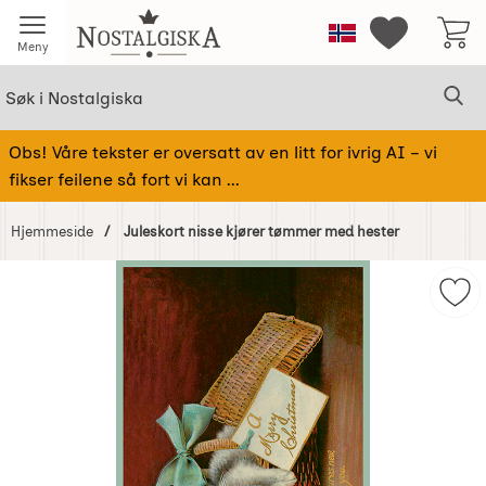
Startsiden for Nostalgiska
Norge
Mine favorit
Meny
Søk
Sø
Søk i Nostalgiska
Obs! Våre tekster er oversatt av en litt for ivrig AI – vi
fikser feilene så fort vi kan ...
Hjemmeside
Juleskort nisse kjører tømmer med hester
Hoppe
over
Mer
Bilder