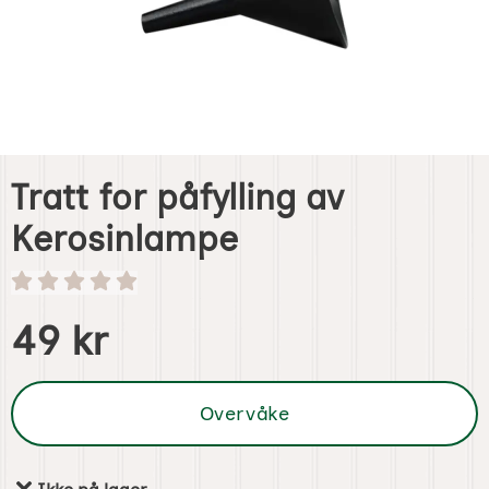
Tratt for påfylling av
Kerosinlampe
Handle dette produktet, Tratt for påfylling av Kerosinlamp
pris
49 kr
Overvåke