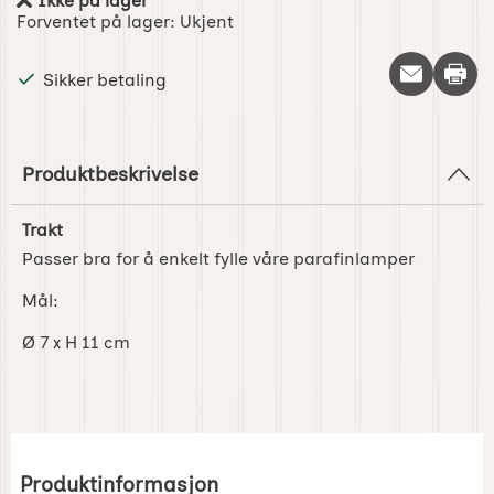
Ikke på lager
Produkttilgjengelighet:
Forventet på lager:
Ukjent
Skriv 
Sikker betaling
Produktbeskrivelse
Trakt
Passer bra for å enkelt fylle våre parafinlamper
Mål:
Ø 7 x H 11 cm
Produktinformasjon