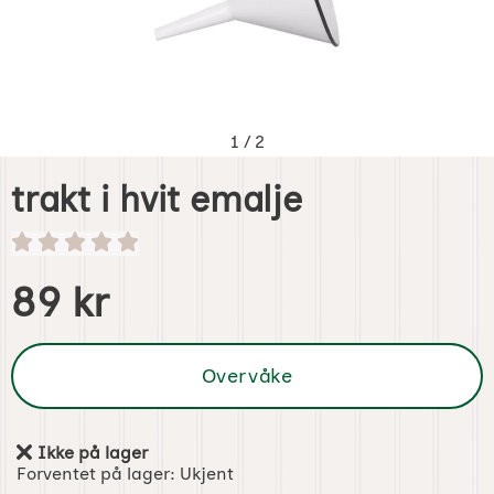
1
/
2
trakt i hvit emalje
Handle dette produktet, trakt i hvit emalje
pris
89 kr
Overvåke
Ikke på lager
Produkttilgjengelighet:
Forventet på lager:
Ukjent