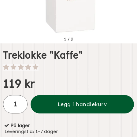
1
/
2
Treklokke "Kaffe"
Handle dette produktet, Treklokke "Kaffe"
pris
119 kr
antall
Legg i handlekurv
På lager
Produkttilgjengelighet:
Leveringstid:
1-7 dager