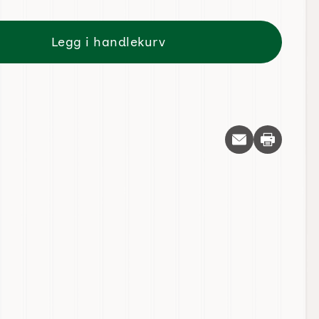
Legg i handlekurv
Skriv ut d