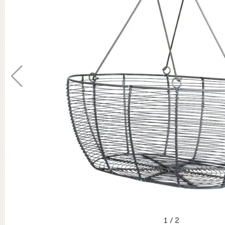
1
/
2