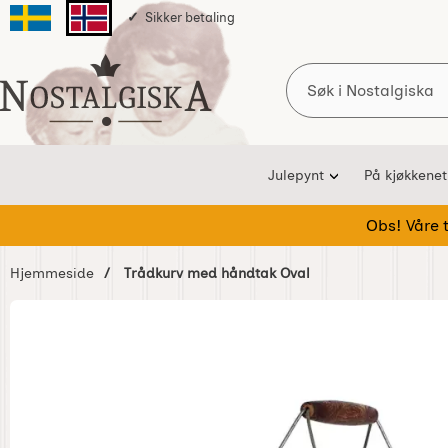
Sikker betaling
Svenska sidan
Norska sidan
Søk
Startsiden for Nostalgiska
Julepynt
På kjøkkenet
Obs! Våre te
Hjemmeside
Trådkurv med håndtak Oval
Hoppe
over
Bilder