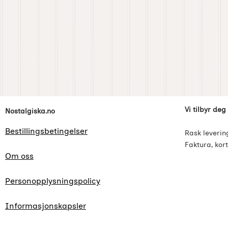
Footer-innhold Blandet informasjon og l
Vi tilbyr deg
Nostalgiska.no
Bestillingsbetingelser
Rask leverin
Faktura, kort
Om oss
Personopplysningspolicy
Informasjonskapsler