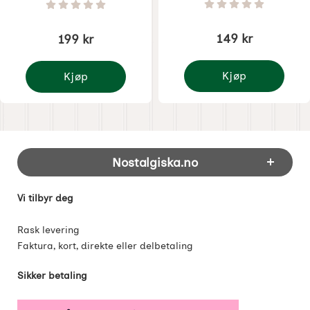
Varenummer 8985
Varenummer 8148
Vurdering: 0 Stjer
Vurdering: 0 Stjerne av 5
149 kr
199 kr
Kjøp
Kjøp
Lill-Nisse, eple H.5,5c
Tomten Håkan & tomtemor Stina - Klemmen 9 cm
Footer-innhold Blandet informasjon og 
Nostalgiska.no
Vi tilbyr deg
Rask levering
Faktura, kort, direkte eller delbetaling
Sikker betaling