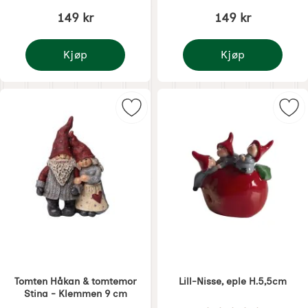
149 kr
149 kr
Kjøp
Kjøp
Lill-Nisse, grøt H.6,5cm
Lill-Nisse, Polkagris H
Merk tomten Håkan & tomtemor St
Merk
Tomten Håkan & tomtemor
Lill-Nisse, eple H.5,5cm
Stina - Klemmen 9 cm