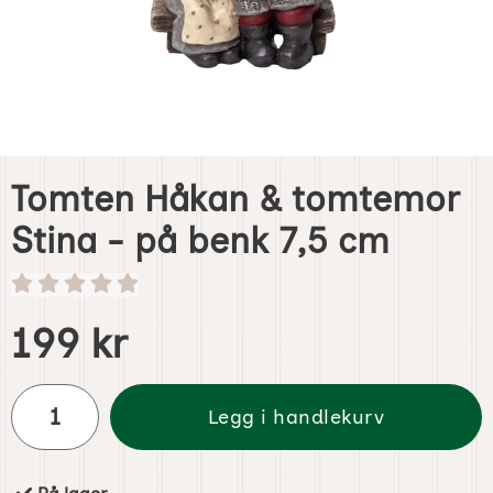
Tomten Håkan & tomtemor
Stina - på benk 7,5 cm
Handle dette produktet, Tomten Håkan & tomtemor Stina 
pris
199 kr
antall
Legg i handlekurv