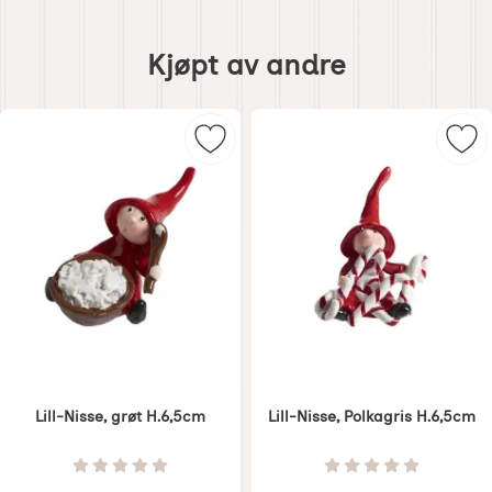
Hoppe
over
Kjøpt av andre
kjøpt
av
andre
Merk lill-Nisse, grøt H.6,5cm som f
Merk
Lill-Nisse, grøt H.6,5cm
Lill-Nisse, Polkagris H.6,5cm
Varenummer 8150
Varenummer 8152
Vurdering: 0 Stjerne av 5
Vurdering: 0 Stjer