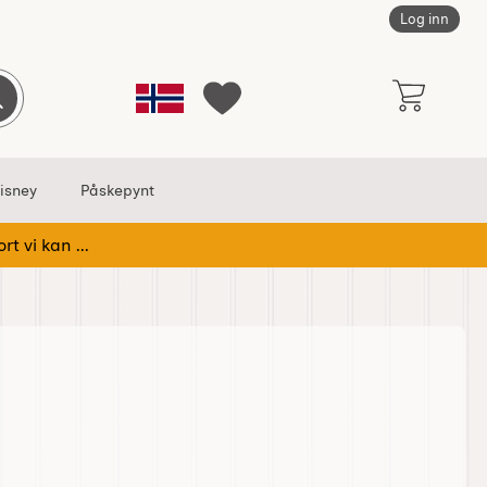
Log inn
Norge
Søk
Mine favoritter
isney
Påskepynt
rt vi kan ...
Tomte i bil