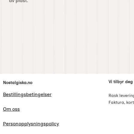
av plast.
Footer-innhold Blandet informasjon og l
Vi tilbyr deg
Nostalgiska.no
Bestillingsbetingelser
Rask leverin
Faktura, kort
Om oss
Personopplysningspolicy