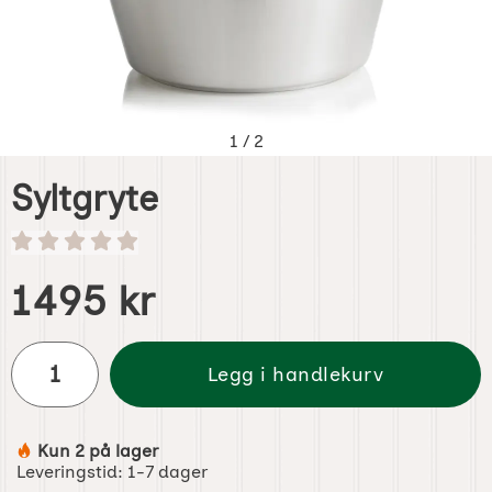
1
/
2
Syltgryte
Handle dette produktet, Syltgryte
pris
1495 kr
antall
Legg i handlekurv
Kun 2 på lager
Produkttilgjengelighet:
Leveringstid:
1-7 dager