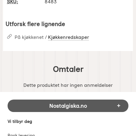
SKU:
8483
Utforsk flere lignende
På kjøkkenet /
Kjøkkenredskaper
Omtaler
Dette produktet har ingen anmeldelser
Footer-innhold Blandet informasjon og 
Nostalgiska.no
Vi tilbyr deg
Rask levering