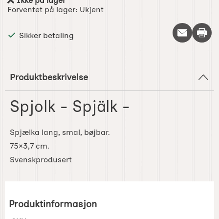
Ikke på lager
Produkttilgjengelighet:
Forventet på lager:
Ukjent
Skriv 
Sikker betaling
Produktbeskrivelse
Spjolk - Spjälk -
Spjælka lang, smal, bøjbar.
75×3,7 cm.
Svenskprodusert
Produktinformasjon