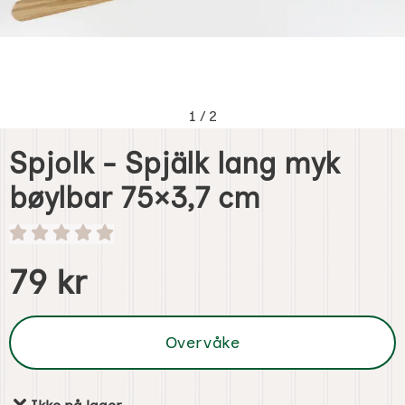
1
/
2
Spjolk - Spjälk lang myk
bøylbar 75×3,7 cm
Handle dette produktet, Spjolk - Spjälk lang myk bøylbar 
pris
79 kr
Overvåke