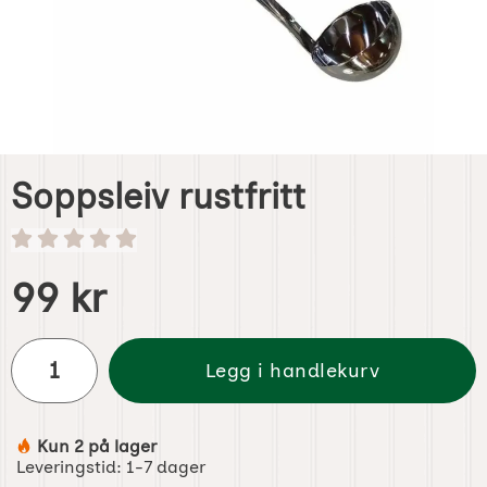
Soppsleiv rustfritt
Handle dette produktet, Soppsleiv rustfritt
pris
99 kr
antall
Legg i handlekurv
Kun 2 på lager
Produkttilgjengelighet:
Leveringstid:
1-7 dager