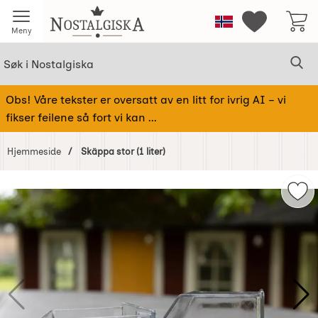
Startsiden for Nostalgiska
Norge
Mine favorit
Meny
Søk
Sø
Søk i Nostalgiska
Obs! Våre tekster er oversatt av en litt for ivrig AI – vi
fikser feilene så fort vi kan ...
Hjemmeside
Skäppa stor (1 liter)
Hoppe
over
Merk
Bilder