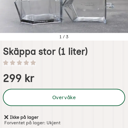
1
/
3
Skäppa stor (1 liter)
Handle dette produktet, Skäppa stor (1 liter)
pris
299 kr
Overvåke
Ikke på lager
Produkttilgjengelighet:
Forventet på lager:
Ukjent