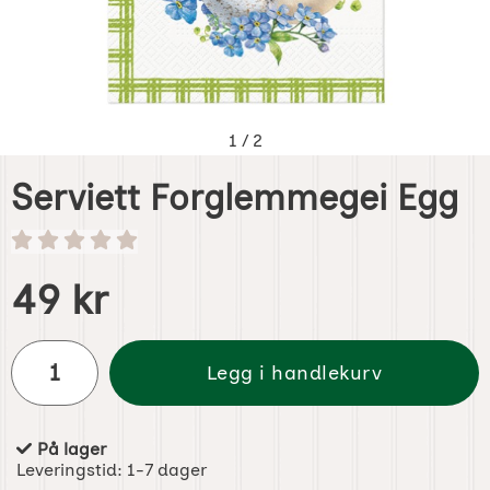
1
/
2
Serviett Forglemmegei Egg
Handle dette produktet, Serviett Forglemmegei Egg
pris
49 kr
antall
Legg i handlekurv
På lager
Produkttilgjengelighet:
Leveringstid:
1-7 dager