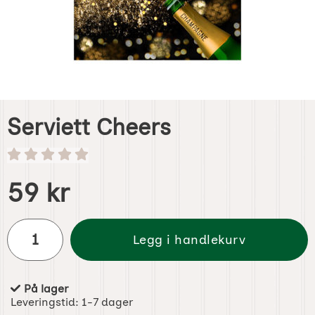
Serviett Cheers
Handle dette produktet, Serviett Cheers
pris
59 kr
antall
Legg i handlekurv
På lager
Produkttilgjengelighet:
Leveringstid:
1-7 dager