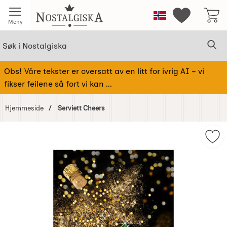
Startsiden for Nostalgiska
Norge
Mine favorit
Meny
Søk
Sø
Søk i Nostalgiska
Obs! Våre tekster er oversatt av en litt for ivrig AI – vi
fikser feilene så fort vi kan ...
Hjemmeside
Serviett Cheers
Hoppe
over
Merk
Bilder