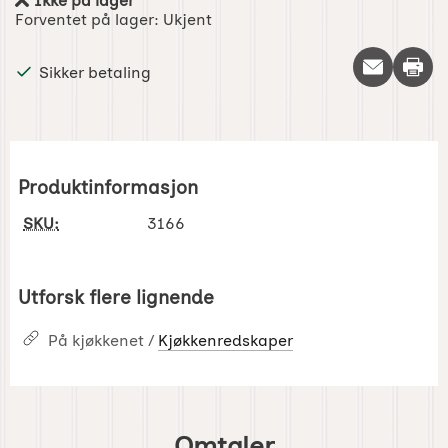
Ikke på lager
Produkttilgjengelighet:
Forventet på lager:
Ukjent
Skriv 
Sikker betaling
Produktinformasjon
SKU:
3166
Utforsk flere lignende
På kjøkkenet /
Kjøkkenredskaper
Omtaler