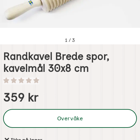
1
/
3
Randkavel Brede spor,
kavelmål 30x8 cm
Handle dette produktet, Randkavel Brede spor, k
pris
359 kr
Overvåke