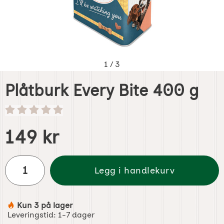
1
/
3
Plåtburk Every Bite 400 g
Handle dette produktet, Plåtburk Every Bite 400 g
pris
149 kr
antall
Legg i handlekurv
Kun 3 på lager
Produkttilgjengelighet:
Leveringstid:
1-7 dager