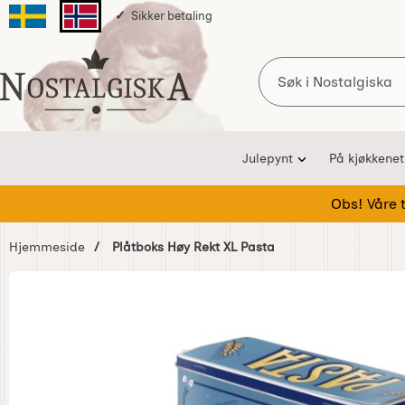
Sikker betaling
Svenska sidan
Norska sidan
Søk
Startsiden for Nostalgiska
Julepynt
På kjøkkenet
Obs! Våre te
Hjemmeside
Plåtboks Høy Rekt XL Pasta
Hoppe
over
Bilder