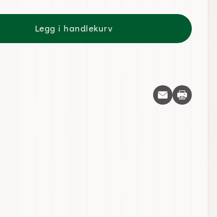
Legg i handlekurv
Skriv ut d