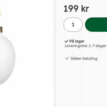
Handle dette produktet, 
pris
199 kr
antall
På lager
Produkttilgjengelighet:
Leveringstid:
1-7 dager
Sikker betaling