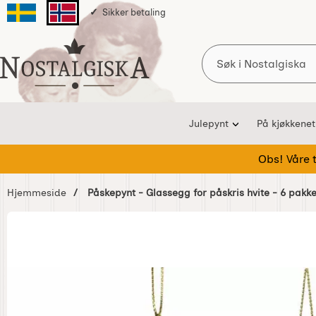
Sikker betaling
Svenska sidan
Norska sidan
Søk
Startsiden for Nostalgiska
Julepynt
På kjøkkenet
Obs! Våre te
Hjemmeside
Påskepynt - Glassegg for påskris hvite - 6 pakk
Hoppe
over
Bilder