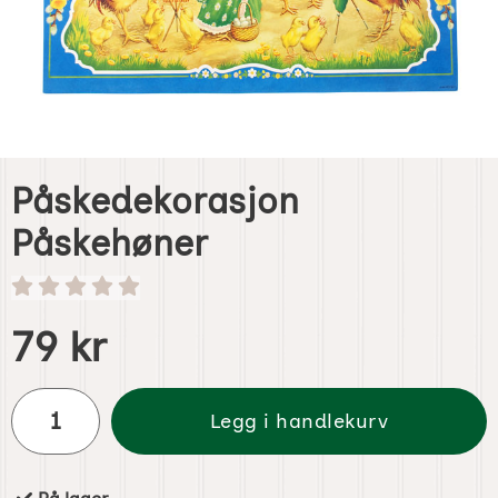
Påskedekorasjon
Påskehøner
Handle dette produktet, Påskedekorasjon Påskehøner
pris
79 kr
antall
Legg i handlekurv