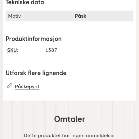
Tekniske data
Tekniske data/attributter for dette produktet
Attributt
Verdi
Motiv
Påsk
Produktinformasjon
SKU:
1387
Utforsk flere lignende
Påskepynt
Omtaler
Dette produktet har ingen anmeldelser