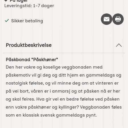
På lager
Produkttilgjengelighet:
Leveringstid:
1-7 dager
Skriv 
Sikker betaling
Produktbeskrivelse
Påskbonad "Påskhøner"
Den her vakre og koselige veggbonaden med
påskemotiv vil gi deg og ditt hjem en gammeldags og
nostalgisk følelse, og vil minne deg om at vinteren er
på vei bort, våren er i anmarsj og at påsken nå er her
og skal feires. Hva gir vel en bedre følelse ved påsken
enn vakre påskhøner og kyllinger? Veggbonaden føles
som en klassisk svensk gammeldags pynt.