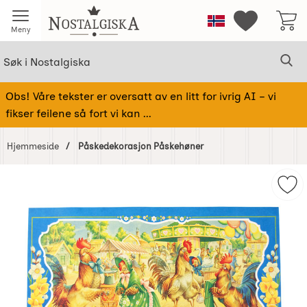
Startsiden for Nostalgiska
Norge
Mine favorit
Meny
Søk
Sø
Søk i Nostalgiska
Obs! Våre tekster er oversatt av en litt for ivrig AI – vi
fikser feilene så fort vi kan ...
Hjemmeside
Påskedekorasjon Påskehøner
Hoppe
over
Mer
Bilder