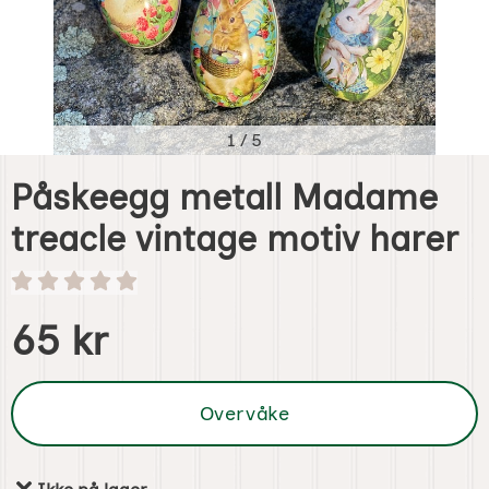
1
/
5
Påskeegg metall Madame
treacle vintage motiv harer
Handle dette produktet, Påskeegg metall Madame treacle
pris
65 kr
Overvåke