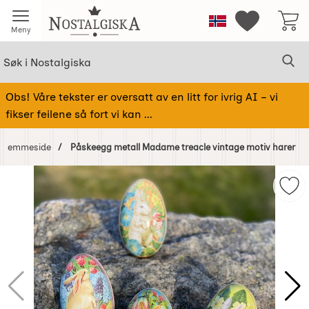
Startsiden for Nostalgiska
Norge
Mine favorit
Meny
Søk
Sø
Søk i Nostalgiska
Obs! Våre tekster er oversatt av en litt for ivrig AI – vi
fikser feilene så fort vi kan ...
Hjemmeside
Påskeegg metall Madame treacle vintage motiv harer
Hoppe
over
Mer
Bilder