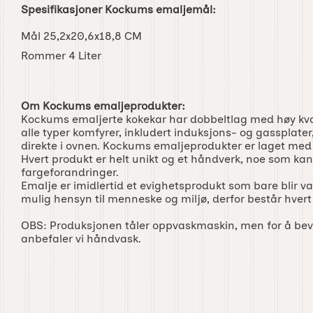
Spesifikasjoner Kockums emaljemål:
Mål 25,2x20,6x18,8 CM
Rommer 4 Liter
Om Kockums emaljeprodukter:
Kockums emaljerte kokekar har dobbeltlag med høy kval
alle typer komfyrer, inkludert induksjons- og gassplate
direkte i ovnen. Kockums emaljeprodukter er laget med
Hvert produkt er helt unikt og et håndverk, noe som k
fargeforandringer.
Emalje er imidlertid et evighetsprodukt som bare blir vak
mulig hensyn til menneske og miljø, derfor består hvert
OBS: Produksjonen tåler oppvaskmaskin, men for å be
anbefaler vi håndvask.