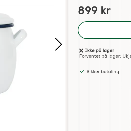
Handle dette produktet, 
pris
899 kr
Ikke på lager
Produkttilgjengelighet:
Forventet på lager:
Ukj
Sikker betaling