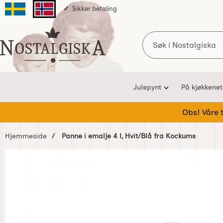
Sikker betaling
Svenska sidan
Norska sidan
Søk
Startsiden for Nostalgiska
Julepynt
På kjøkkenet
Obs! Våre te
Hjemmeside
Panne i emalje 4 l, Hvit/Blå fra Kockums
Hoppe
over
Bilder