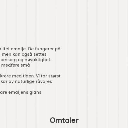
itet emalje. De fungerer på
r, men kan også settes
 omsorg og nøyaktighet.
an medføre små
rere med tiden. Vi tar størst
 kar av naturlige råvarer.
vare emaljens glans
Omtaler