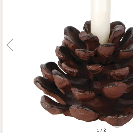
1
/
2