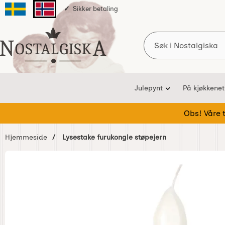
Sikker betaling
Svenska sidan
Norska sidan
Søk
Startsiden for Nostalgiska
Julepynt
På kjøkkenet
Obs! Våre te
Hjemmeside
Lysestake furukongle støpejern
Hoppe
over
Bilder