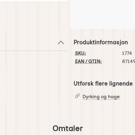
Produktinformasjon
SKU:
1774
EAN / GTIN:
8714
Utforsk flere lignende
Dyrking og hage
Omtaler