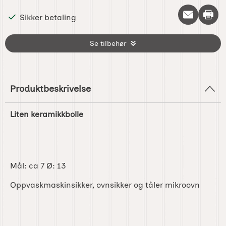
Skriv 
Sikker betaling
Se tilbehør
Produktbeskrivelse
Liten keramikkbolle
Mål: ca 7 Ø: 13
Oppvaskmaskinsikker, ovnsikker og tåler mikroovn