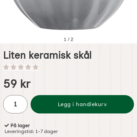
1
/
2
Liten keramisk skål
Handle dette produktet, Liten keramisk skål
pris
59 kr
antall
Legg i handlekurv
På lager
Produkttilgjengelighet:
Leveringstid:
1-7 dager