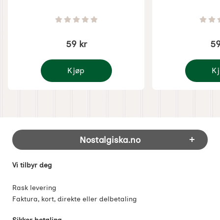
Varenummer 1934
Varenummer 487
Vurdering: 0 Stjerne av 5
59 kr
59
Kjøp
K
Liten keramikkbolle
Liten ke
Footer-innhold Blandet informasjon og 
Nostalgiska.no
Vi tilbyr deg
Rask levering
Faktura, kort, direkte eller delbetaling
Sikker betaling