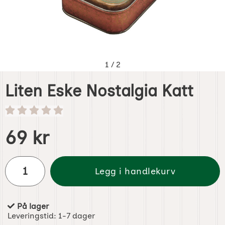
1
/
2
Liten Eske Nostalgia Katt
Handle dette produktet, Liten Eske Nostalgia Katt
pris
69 kr
antall
Legg i handlekurv
På lager
Produkttilgjengelighet:
Leveringstid:
1-7 dager