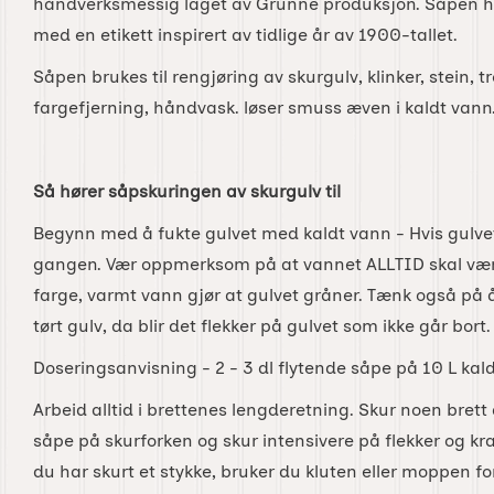
håndverksmessig laget av Grunne produksjon. Såpen ha
med en etikett inspirert av tidlige år av 1900-tallet.
Såpen brukes til rengjøring av skurgulv, klinker, stein, t
fargefjerning, håndvask. løser smuss æven i kaldt vann
Så hører såpskuringen av skurgulv til
Begynn med å fukte gulvet med kaldt vann - Hvis gulvet 
gangen. Vær oppmerksom på at vannet ALLTID skal være
farge, varmt vann gjør at gulvet gråner. Tænk også på å
tørt gulv, da blir det flekker på gulvet som ikke går bort.
Doseringsanvisning - 2 - 3 dl flytende såpe på 10 L kald
Arbeid alltid i brettenes lengderetning. Skur noen bret
såpe på skurforken og skur intensivere på flekker og kra
du har skurt et stykke, bruker du kluten eller moppen fo