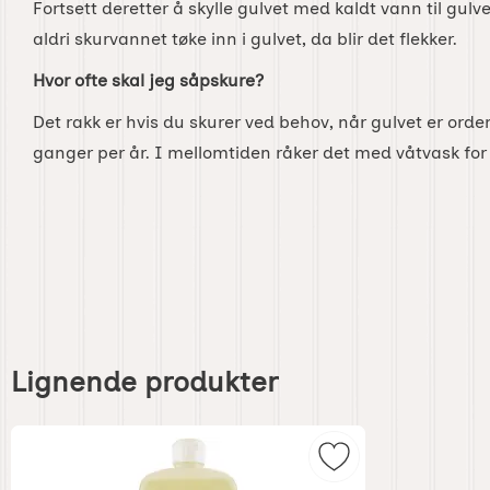
Fortsett deretter å skylle gulvet med kaldt vann til gulvet
aldri skurvannet tøke inn i gulvet, da blir det flekker.
Hvor ofte skal jeg såpskure?
Det rakk er hvis du skurer ved behov, når gulvet er ordentl
ganger per år. I mellomtiden råker det med våtvask for 
Hoppe
over
Lignende produkter
lignende
produkter
Merk linoljesåpe 1 l