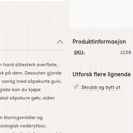
Produktinformasjon
SKU:
1238
 hard slitesterk overflate,
ikk på dem. Dessuten gjorde
Utforsk flere lignende
å vanlig med såpskurte gulv,
Skrubb og bytt ut
giske kan du kjøpe
skal såpskure gølv, siden
en klaringsmidler og
biologisk nedbrytbar,