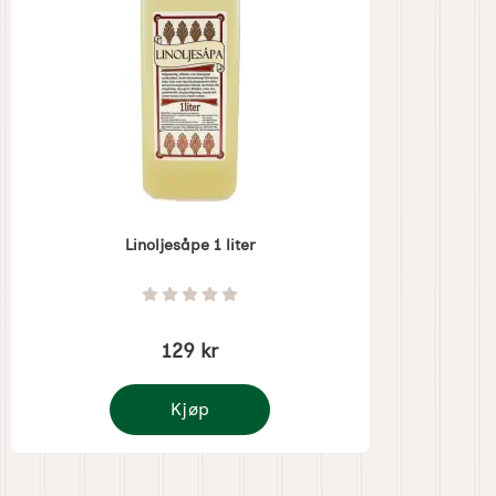
Linoljesåpe 1 liter
Varenummer 1237
Vurdering: 0 Stjerne av 5
129 kr
Kjøp
Linoljesåpe 1 liter