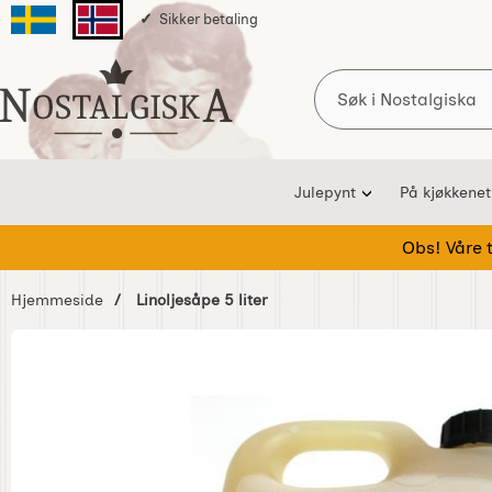
Sikker betaling
Svenska sidan
Norska sidan
Søk
Startsiden for Nostalgiska
Julepynt
På kjøkkenet
Obs! Våre te
Hjemmeside
Linoljesåpe 5 liter
Hoppe
over
Bilder