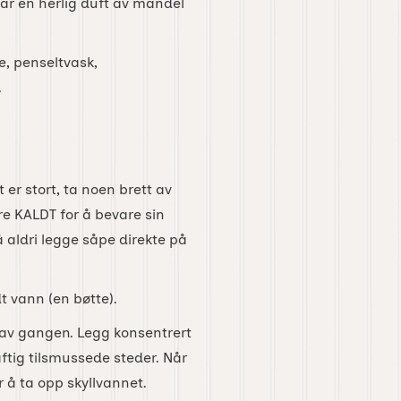
r en herlig duft av mandel
re, penseltvask,
.
er stort, ta noen brett av
 KALDT for å bevare sin
 aldri legge såpe direkte på
t vann (en bøtte).
t av gangen. Legg konsentrert
ftig tilsmussede steder. Når
r å ta opp skyllvannet.