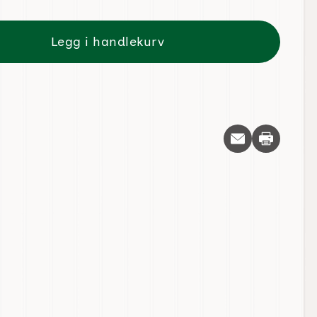
Legg i handlekurv
Skriv ut d