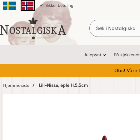
Sikker betaling
Svenska sidan
Norska sidan
Søk
Startsiden for Nostalgiska
Julepynt
På kjøkkenet
Obs! Våre te
Hjemmeside
Lill-Nisse, eple H.5,5cm
Hoppe
over
Bilder