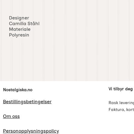
Designer
Camilla Ståhl
Materiale
Polyresin
Footer-innhold Blandet informasjon og l
Vi tilbyr deg
Nostalgiska.no
Bestillingsbetingelser
Rask leverin
Faktura, kort
Om oss
Personopplysningspolicy