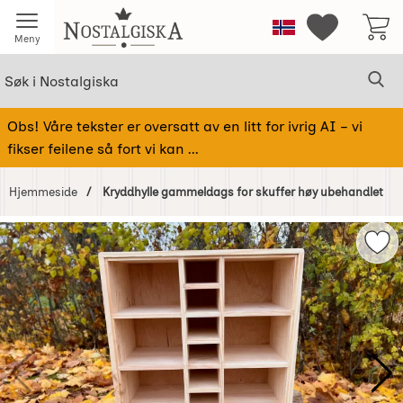
Startsiden for Nostalgiska
Norge
Mine favorit
Meny
Søk
Sø
Søk i Nostalgiska
Obs! Våre tekster er oversatt av en litt for ivrig AI – vi
fikser feilene så fort vi kan ...
Hjemmeside
Kryddhylle gammeldags for skuffer høy ubehandlet
Hoppe
over
Mer
Bilder