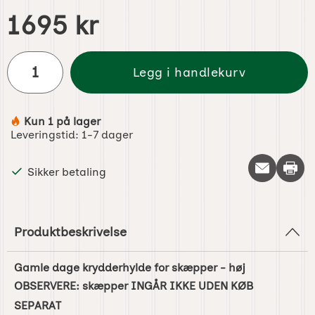
pris
1695 kr
antall
Legg i handlekurv
Kun 1 på lager
Produkttilgjengelighet:
Leveringstid:
1-7 dager
Skriv 
Sikker betaling
Produktbeskrivelse
Gamle dage krydderhylde for skæpper - høj
OBSERVERE: skæpper INGÅR IKKE UDEN KØB
SEPARAT