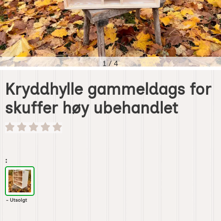
1
/
4
Kryddhylle gammeldags for
skuffer høy ubehandlet
Handle dette produktet, Kryddhylle gammeldags for skuff
:
- Utsolgt