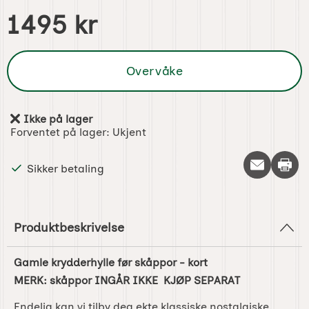
pris
1495 kr
Overvåke
Ikke på lager
Produkttilgjengelighet:
Forventet på lager:
Ukjent
Skriv 
Sikker betaling
Produktbeskrivelse
Gamle krydderhylle før skåppor - kort
MERK: skåppor INGÅR IKKE KJØP SEPARAT
Endelig kan vi tilby deg ekte klassiske nostalgiske,