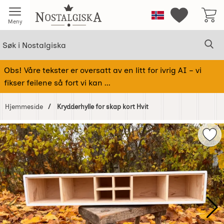
Startsiden for Nostalgiska
Norge
Mine favorit
Meny
Søk
Sø
Søk i Nostalgiska
Obs! Våre tekster er oversatt av en litt for ivrig AI – vi
fikser feilene så fort vi kan ...
Hjemmeside
Krydderhylle for skap kort Hvit
Hoppe
over
Merk
Bilder