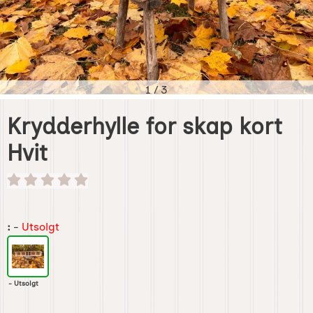
1
/
3
Krydderhylle for skap kort
Hvit
Handle dette produktet, Krydderhylle for skap kort Hvit
:
-
Utsolgt
- Utsolgt