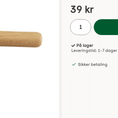
Handle dette produktet, 
pris
39 kr
antall
På lager
Produkttilgjengelighet:
Leveringstid:
1-7 dager
Sikker betaling