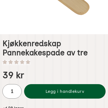
Kjøkkenredskap
Pannekakespade av tre
Handle dette produktet, Kjøkkenredskap Pannekakespade 
pris
39 kr
antall
Legg i handlekurv