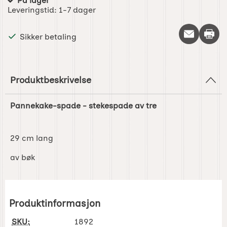
På lager
Produkttilgjengelighet:
Leveringstid:
1-7 dager
Skriv 
Sikker betaling
Produktbeskrivelse
Pannekake-spade - stekespade av tre
29 cm lang
av bøk
Produktinformasjon
SKU:
1892