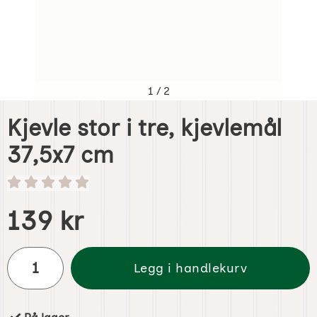
1
/
2
Kjevle stor i tre, kjevlemål
37,5x7 cm
Handle dette produktet, Kjevle stor i tre, kjevlemål 37,5x7
pris
139 kr
antall
Legg i handlekurv