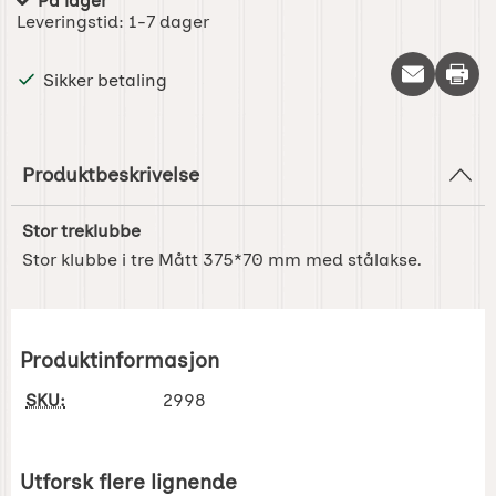
På lager
Produkttilgjengelighet:
Leveringstid:
1-7 dager
Skriv 
Sikker betaling
Produktbeskrivelse
Stor treklubbe
Stor klubbe i tre Mått 375*70 mm med stålakse.
Produktinformasjon
SKU:
2998
Utforsk flere lignende