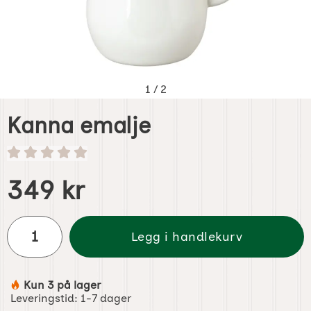
1
/
2
Kanna emalje
Handle dette produktet, Kanna emalje
pris
349 kr
antall
Legg i handlekurv
Kun 3 på lager
Produkttilgjengelighet:
Leveringstid:
1-7 dager