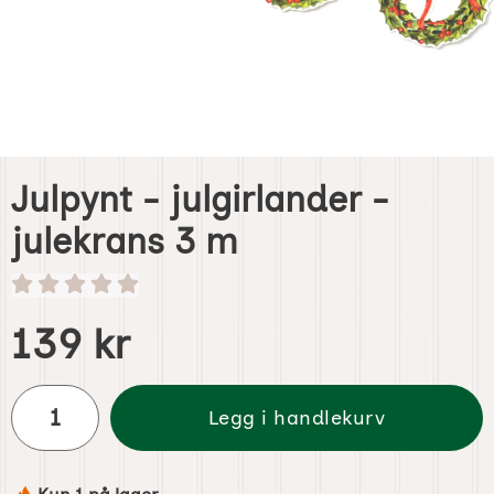
Julpynt - julgirlander -
julekrans 3 m
Handle dette produktet, Julpynt - julgirlander - julekrans
pris
139 kr
antall
Legg i handlekurv