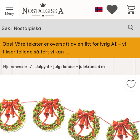
Startsiden for Nostalgiska
Norge
Mine favorit
Meny
Søk
Sø
Søk i Nostalgiska
Obs! Våre tekster er oversatt av en litt for ivrig AI – vi
fikser feilene så fort vi kan ...
Hjemmeside
Julpynt - julgirlander - julekrans 3 m
Hoppe
over
Merk
Bilder