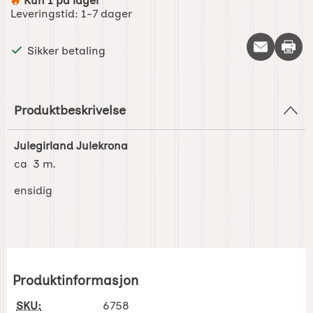
Kun 1 på lager
Produkttilgjengelighet:
Leveringstid:
1-7 dager
Skriv 
Sikker betaling
Produktbeskrivelse
Julegirland Julekrona
ca 3 m.
ensidig
Produktinformasjon
SKU:
6758