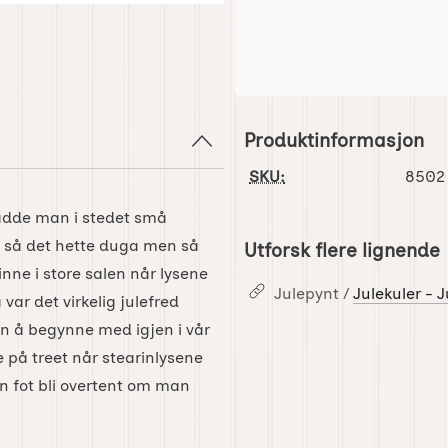
Produktinformasjon
SKU:
8502
 hadde man i stedet små
ig, så det hette duga men så
Utforsk flere lignende
nne i store salen når lysene
Julepynt /
Julekuler - 
var det virkelig julefred
on å begynne med igjen i vår
e på treet når stearinlysene
kan fot bli overtent om man