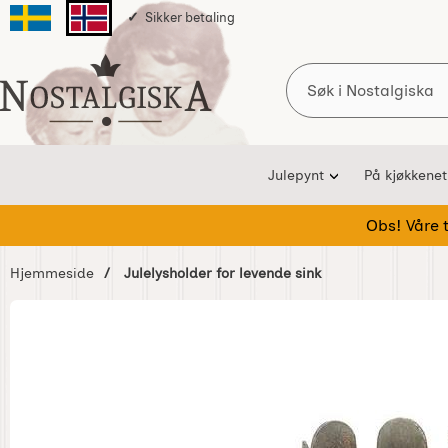
Sikker betaling
Svenska sidan
Norska sidan
Søk
Startsiden for Nostalgiska
Julepynt
På kjøkkenet
Obs! Våre te
Hjemmeside
Julelysholder for levende sink
Hoppe
over
Bilder