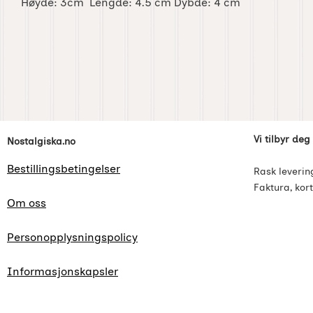
Høyde: 3cm Lengde: 4.5 cm Dybde: 4 cm
Footer-innhold Blandet informasjon og l
Vi tilbyr deg
Nostalgiska.no
Bestillingsbetingelser
Rask leverin
Faktura, kort
Om oss
Personopplysningspolicy
Informasjonskapsler