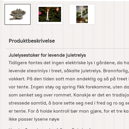
Produktbeskrivelse
Julelysestaker for levende juletrelys
Tidligere fantes det ingen elektriske lys i gårdene, da
levende stearinlys i treet, såkalte juletrelys. Brannfarl
vakkert. På den tiden satt man andektig og så på treet i
var tente. Ingen støy og spring fikk forekomme, uten da 
som senket seg over rommet. Kanskje er det en tradisj
stressede samtid, å bare sette seg ned i fred og ro og s
er tente. For å holde kontroll bør man gjøre, for et tre 
ikke passer lysene nøye