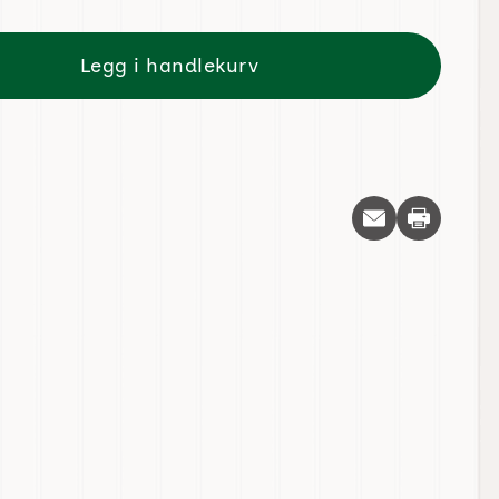
Legg i handlekurv
Skriv ut d