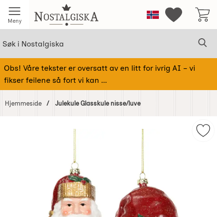
Startsiden for Nostalgiska
Norge
Mine favorit
Meny
Søk
Sø
Søk i Nostalgiska
Obs! Våre tekster er oversatt av en litt for ivrig AI – vi
fikser feilene så fort vi kan ...
Hjemmeside
Julekule Glasskule nisse/luve
Hoppe
over
Merk
Bilder