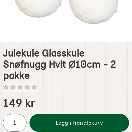
Julekule Glasskule
Snøfnugg Hvit Ø10cm - 2
pakke
Handle dette produktet, Julekule Glasskule Snøfnugg Hvi
pris
149 kr
antall
Legg i handlekurv