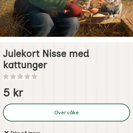
Julekort Nisse med
kattunger
Handle dette produktet, Julekort Nisse med kattunger
pris
5 kr
Overvåke