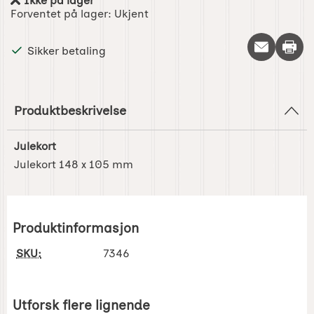
Ikke på lager
Produkttilgjengelighet:
Forventet på lager:
Ukjent
Skriv 
Sikker betaling
Produktbeskrivelse
Julekort
Julekort 148 x 105 mm
Produktinformasjon
SKU:
7346
Utforsk flere lignende