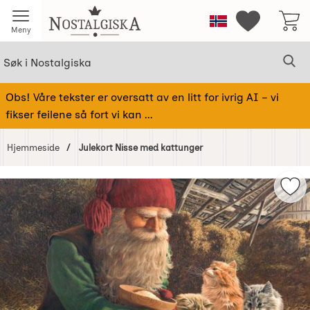
Startsiden for Nostalgiska
Norge
Mine favorit
Meny
Søk
Sø
Søk i Nostalgiska
Obs! Våre tekster er oversatt av en litt for ivrig AI – vi
fikser feilene så fort vi kan ...
Hjemmeside
Julekort Nisse med kattunger
Hoppe
over
Mer
Bilder