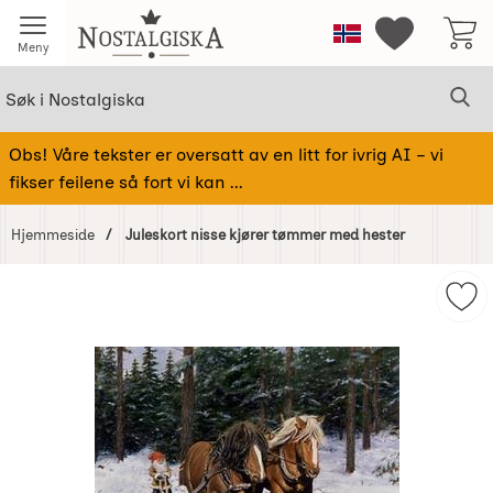
Startsiden for Nostalgiska
Norge
Mine favorit
Meny
Søk
Sø
Søk i Nostalgiska
Obs! Våre tekster er oversatt av en litt for ivrig AI – vi
fikser feilene så fort vi kan ...
Hjemmeside
Juleskort nisse kjører tømmer med hester
Hoppe
over
Mer
Bilder