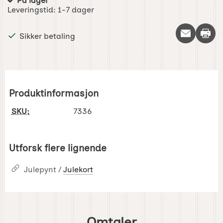
På lager
Produkttilgjengelighet:
Leveringstid:
1-7 dager
Skriv 
Sikker betaling
Produktinformasjon
SKU:
7336
Utforsk flere lignende
Julepynt /
Julekort
Omtaler