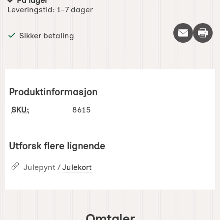
På lager
Produkttilgjengelighet:
Leveringstid:
1-7 dager
Skriv 
Sikker betaling
Produktinformasjon
SKU:
8615
Utforsk flere lignende
Julepynt /
Julekort
Omtaler