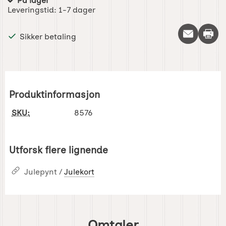
På lager
Produkttilgjengelighet:
Leveringstid:
1-7 dager
Skriv 
Sikker betaling
Produktinformasjon
SKU:
8576
Utforsk flere lignende
Julepynt /
Julekort
Omtaler