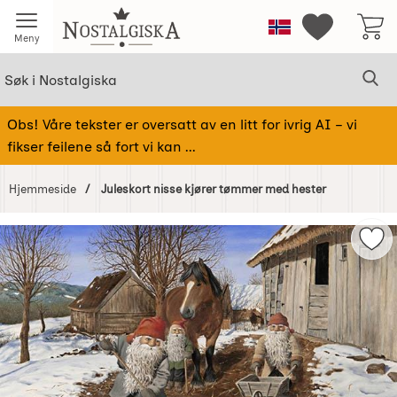
Startsiden for Nostalgiska
Norge
Mine favorit
Meny
Søk
Sø
Søk i Nostalgiska
Obs! Våre tekster er oversatt av en litt for ivrig AI – vi
fikser feilene så fort vi kan ...
Hjemmeside
Juleskort nisse kjører tømmer med hester
Hoppe
over
Mer
Bilder