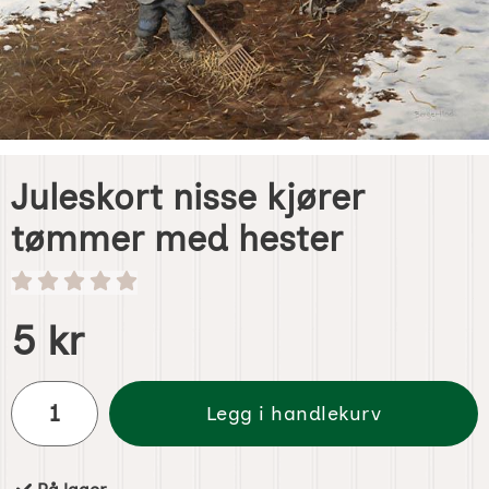
Juleskort nisse kjører
tømmer med hester
Handle dette produktet, Juleskort nisse kjører tømmer me
pris
5 kr
antall
Legg i handlekurv