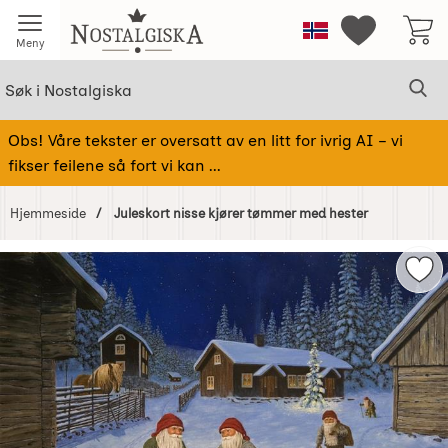
Startsiden for Nostalgiska
Norge
Mine favorit
Meny
Søk
Sø
Søk i Nostalgiska
Obs! Våre tekster er oversatt av en litt for ivrig AI – vi
fikser feilene så fort vi kan ...
Hjemmeside
Juleskort nisse kjører tømmer med hester
Hoppe
over
Mer
Bilder