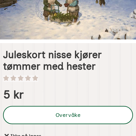
Juleskort nisse kjører
tømmer med hester
Handle dette produktet, Juleskort nisse kjører tømmer me
pris
5 kr
Overvåke