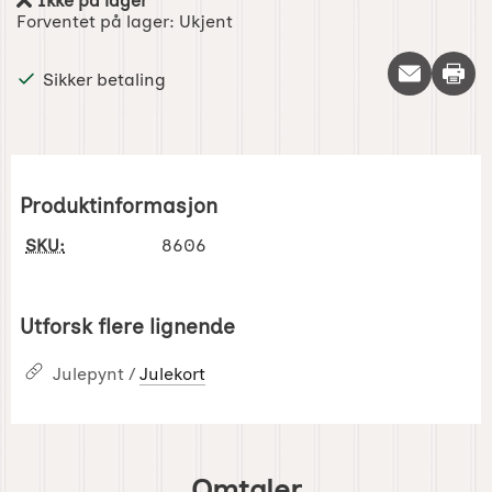
Ikke på lager
Produkttilgjengelighet:
Forventet på lager:
Ukjent
Skriv 
Sikker betaling
Produktinformasjon
SKU:
8606
Utforsk flere lignende
Julepynt /
Julekort
Omtaler