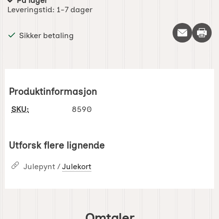
På lager
Produkttilgjengelighet:
Leveringstid:
1-7 dager
Skriv 
Sikker betaling
Produktinformasjon
SKU:
8590
Utforsk flere lignende
Julepynt /
Julekort
Omtaler