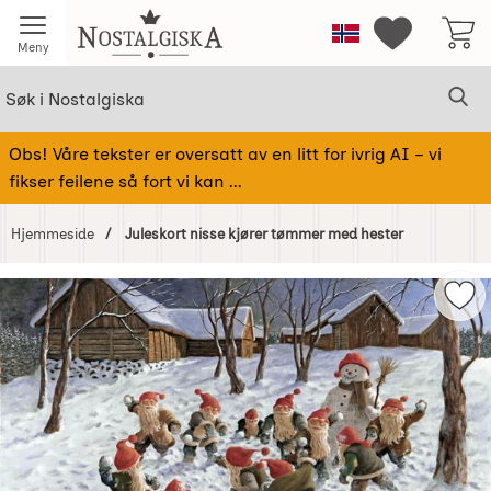
Startsiden for Nostalgiska
Norge
Mine favorit
Meny
Søk
Sø
Søk i Nostalgiska
Obs! Våre tekster er oversatt av en litt for ivrig AI – vi
fikser feilene så fort vi kan ...
Hjemmeside
Juleskort nisse kjører tømmer med hester
Hoppe
over
Mer
Bilder