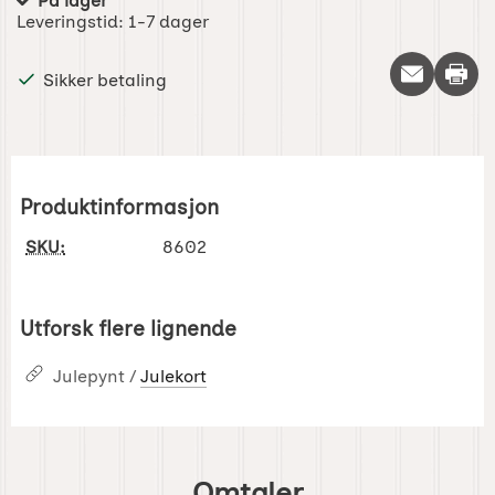
På lager
Produkttilgjengelighet:
Leveringstid:
1-7 dager
Skriv 
Sikker betaling
Produktinformasjon
SKU:
8602
Utforsk flere lignende
Julepynt /
Julekort
Omtaler