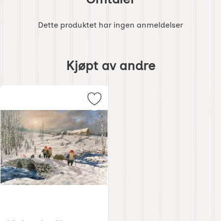
Dette produktet har ingen anmeldelser
Hoppe
over
Kjøpt av andre
kjøpt
av
andre
Merk juleskort nisse kjører tømme