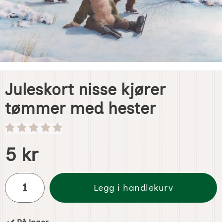
Juleskort nisse kjører
tømmer med hester
Handle dette produktet, Juleskort nisse kjører tømmer me
pris
5 kr
antall
Legg i handlekurv