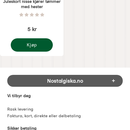
Juleskort nisse kjører tømmer
med hester
Varenummer 8613
Vurdering: 0 Stjerne av 5
5 kr
Kjøp
Juleskort nisse kjører tømmer med hester
Footer-innhold Blandet informasjon og 
Nostalgiska.no
Vi tilbyr deg
Rask levering
Faktura, kort, direkte eller delbetaling
Sikker betaling