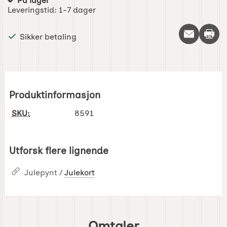
På lager
Produkttilgjengelighet:
Leveringstid:
1-7 dager
Skriv 
Sikker betaling
Produktinformasjon
SKU:
8591
Utforsk flere lignende
Julepynt /
Julekort
Omtaler