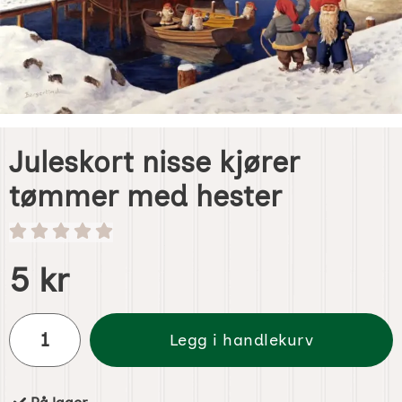
Juleskort nisse kjører
tømmer med hester
Handle dette produktet, Juleskort nisse kjører tømmer me
pris
5 kr
antall
Legg i handlekurv