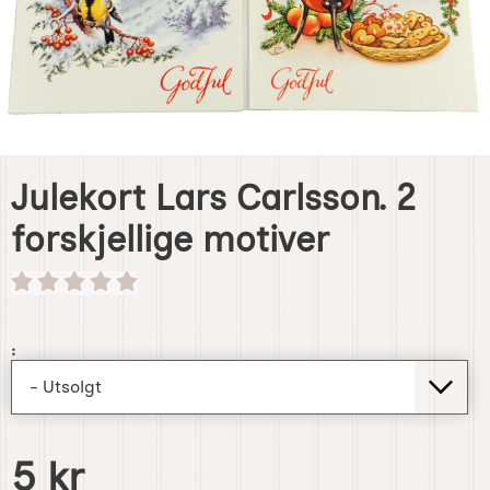
Julekort Lars Carlsson. 2
forskjellige motiver
Handle dette produktet, Julekort Lars Carlsson. 2 forskjell
:
pris
5 kr