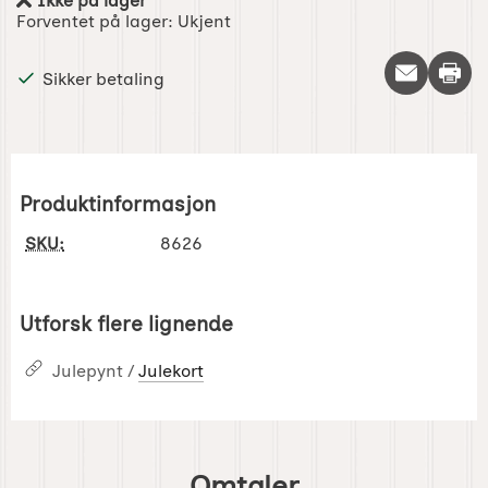
Ikke på lager
Produkttilgjengelighet:
Forventet på lager:
Ukjent
Skriv 
Sikker betaling
Produktinformasjon
SKU:
8626
Utforsk flere lignende
Julepynt /
Julekort
Omtaler