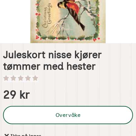
Juleskort nisse kjører
tømmer med hester
Handle dette produktet, Juleskort nisse kjører tømmer me
pris
29 kr
Overvåke