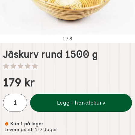
1
/
3
Jäskurv rund 1500 g
Handle dette produktet, Jäskurv rund 1500 g
pris
179 kr
antall
Legg i handlekurv
Kun 1 på lager
Produkttilgjengelighet:
Leveringstid:
1-7 dager